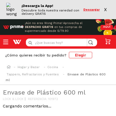
¡Descarga la App!
X
Descargar
Descubre toda nuestra variedad con
delivery GRATIS
¡Aún no eres Wong Prime!
Aprovecha el
DESPACHO GRATIS
en tus compras de
AQUÍ
supermercado desde S/79.90
¿Que buscas hoy?
Elegir
¿Cómo quieres recibir tu pedido?
Hogar y Bazar
Cocina
Tappers, Refractarios y Fuentes
Envase de Plástico 600
ml
Envase de Plástico 600 ml
LOCK & LOCK
REFERENCIA
:
101972