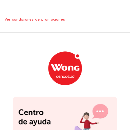
Ver condiciones de promociones
Podrían interesarte
-
5 %
Envase Yogurt To Go
Contenedor Pote Krea
Locknlock 560ml+310ml
Basico 300ml
Amarillo
S/
29
.
99
S/
1
.
90
S/
1.99