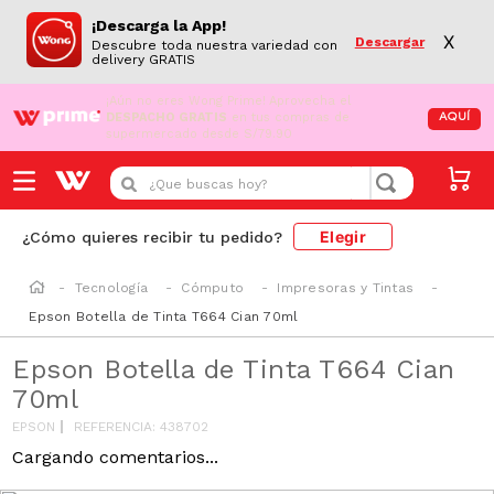
¡Descarga la App!
X
Descargar
Descubre toda nuestra variedad con
delivery GRATIS
¡Aún no eres Wong Prime!
Aprovecha el
DESPACHO GRATIS
en tus compras de
AQUÍ
supermercado desde S/79.90
¿Que buscas hoy?
Elegir
¿Cómo quieres recibir tu pedido?
Tecnología
Cómputo
Impresoras y Tintas
Epson Botella de Tinta T664 Cian 70ml
Epson Botella de Tinta T664 Cian
70ml
EPSON
REFERENCIA
:
438702
Cargando comentarios...