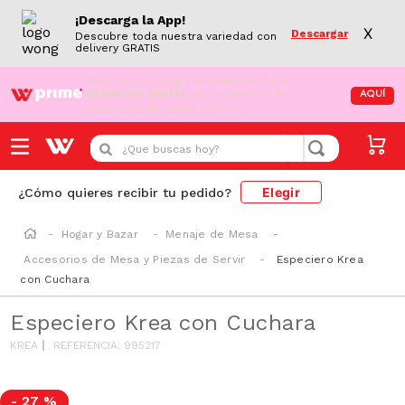
¡Descarga la App!
X
Descargar
Descubre toda nuestra variedad con
delivery GRATIS
¡Aún no eres Wong Prime!
Aprovecha el
DESPACHO GRATIS
en tus compras de
AQUÍ
supermercado desde S/79.90
¿Que buscas hoy?
Elegir
¿Cómo quieres recibir tu pedido?
Hogar y Bazar
Menaje de Mesa
Accesorios de Mesa y Piezas de Servir
Especiero Krea
con Cuchara
Especiero Krea con Cuchara
KREA
REFERENCIA
:
995217
-
27 %