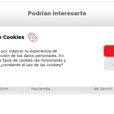
Podrían interesarte
-
19 %
-
50 %
e Cookies
or mejorar tu experiencia de
ección de tus datos personales. En
 tipos de cookies las Funcionales y
n ¿consiente el uso de las cookies?
 Parma
Set 3 Tablas Plásticas La
Set x2 Ta
22cm
Hacienda
de Servir
S/
9
.
99
S/
21
.
90
Precio Online
Precio Onli
S/
26.99
Precio regular
Precio regul