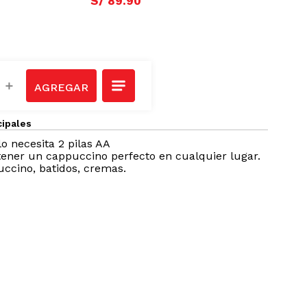
S/
89
.
90
＋
cipales
lo necesita 2 pilas AA
btener un cappuccino perfecto en cualquier lugar.
uccino, batidos, cremas.