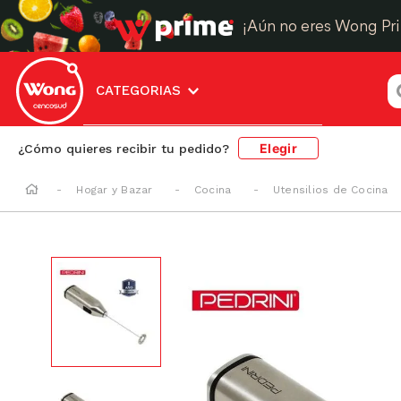
¡Aún no eres Wong Pr
¿
CATEGORIAS
Elegir
¿Cómo quieres recibir tu pedido?
Hogar y Bazar
Cocina
Utensilios de Cocina