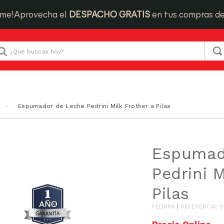
ime!
Aprovecha el
DESPACHO GRATIS
en tus compras d
Que buscas hoy?
Espumador de Leche Pedrini Milk Frother a Pilas
Espumad
Pedrini M
Pilas
PEDRINI
REFERENCIA
:
9