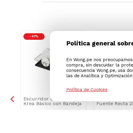
-
41 %
Política general sobr
En Wong.pe nos preocupamos p
compra, sin descuidar la prot
consecuencia Wong.pe, usa dos
las de Analítica y Optimizació
Política de Cookies
BYND
Escurridor de Metal
Plato Bormioli
Krea Básico con Bandeja
Fuente Recta 
9
.
99
S/
24
.
90
Precio Online
Precio Online
S/
41.99
Precio regular