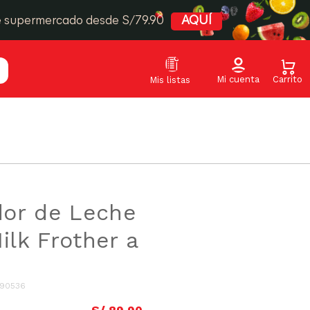
e supermercado desde S/79.90
AQUÍ
or de Leche
ilk Frother a
90536