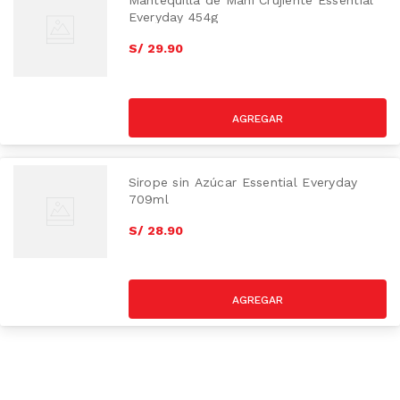
Mantequilla de Maní Crujiente Essential
Everyday 454g
S/
29
.
90
Sirope sin Azúcar Essential Everyday
709ml
S/
28
.
90