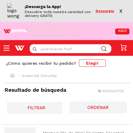
¡Descarga la App!
X
Descargar
Descubre toda nuestra variedad con
delivery GRATIS
¡Aún no eres Wong Prime!
Aprovecha el
DESPACHO GRATIS
en tus compras de
AQUÍ
supermercado desde S/79.90
¿Que buscas hoy?
Elegir
¿Cómo quieres recibir tu pedido?
Essential Everyday
Resultado de búsqueda
15
PRODUCTOS
GRASAS-
SAT
FILTRAR