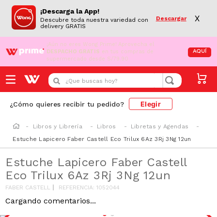
¡Descarga la App!
X
Descargar
Descubre toda nuestra variedad con
delivery GRATIS
¡Aún no eres Wong Prime!
Aprovecha el
DESPACHO GRATIS
en tus compras de
AQUÍ
supermercado desde S/79.90
¿Que buscas hoy?
Elegir
¿Cómo quieres recibir tu pedido?
Libros y Librería
Libros
Libretas y Agendas
Estuche Lapicero Faber Castell Eco Trilux 6Az 3Rj 3Ng 12un
Estuche Lapicero Faber Castell
Eco Trilux 6Az 3Rj 3Ng 12un
FABER CASTELL
REFERENCIA
:
1052044
Cargando comentarios...