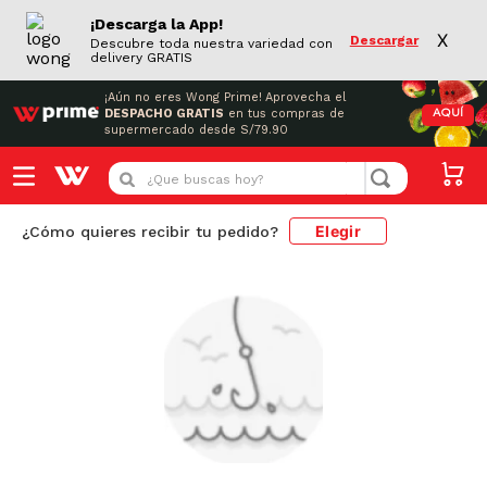
¡Descarga la App!
X
Descargar
Descubre toda nuestra variedad con
delivery GRATIS
¡Aún no eres Wong Prime!
Aprovecha el
DESPACHO GRATIS
en tus compras de
AQUÍ
supermercado desde S/79.90
¿Que buscas hoy?
Elegir
¿Cómo quieres recibir tu pedido?