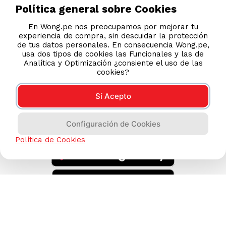
Legales
Política general sobre Cookies
Código de Ética
En Wong.pe nos preocupamos por mejorar tu
experiencia de compra, sin descuidar la protección
de tus datos personales. En consecuencia Wong.pe,
AYUDA CALLCENTER
usa dos tipos de cookies las Funcionales y las de
(511) 613-8888
Analítica y Optimización ¿consiente el uso de las
cookies?
Sí Acepto
DESCARGA NUESTRA APP
Configuración de Cookies
Política de Cookies