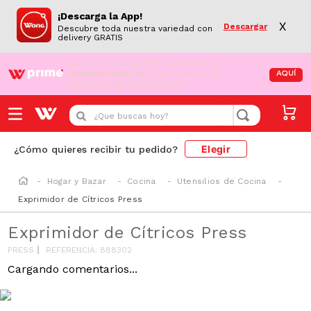
¡Descarga la App!
X
Descargar
Descubre toda nuestra variedad con
delivery GRATIS
¡Aún no eres Wong Prime!
Aprovecha el
DESPACHO GRATIS
en tus compras de
AQUÍ
supermercado desde S/79.90
¿Que buscas hoy?
Elegir
¿Cómo quieres recibir tu pedido?
Hogar y Bazar
Cocina
Utensilios de Cocina
Exprimidor de Cítricos Press
Exprimidor de Cítricos Press
PRESS
REFERENCIA
:
888302