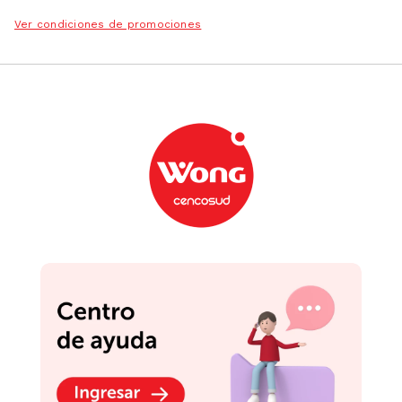
Ver condiciones de promociones
Podrían interesarte
-
59 %
-
18 %
Organizador Krea con
Set x3 Laminas Mat Grill
Mango Mediano
50x40cm La Hacienda
S/
15
.
90
S/
13
.
90
S/
38.99
S/
16.99