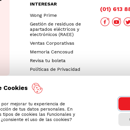
INTERESAR
(01) 613 
Wong Prime
Gestión de residuos de
apartados eléctricos y
electrónicos (RAEE)
Ventas Corporativas
Memoria Cencosud
Revisa tu boleta
Políticas de Privacidad
Términos y Condiciones
Legales
e Cookies
Código de Ética
or mejorar tu experiencia de
Cyber Wong 2026
ección de tus datos personales. En
Decargar App
 tipos de cookies las Funcionales y
n ¿consiente el uso de las cookies?