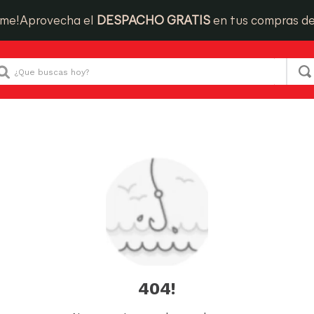
ime!
Aprovecha el
DESPACHO GRATIS
en tus compras d
Que buscas hoy?
404!