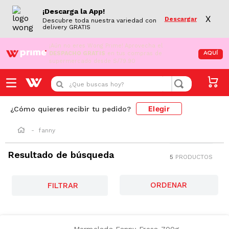
¡Descarga la App!
X
Descargar
Descubre toda nuestra variedad con
delivery GRATIS
¡Aún no eres Wong Prime!
Aprovecha el
DESPACHO GRATIS
en tus compras de
AQUÍ
supermercado desde S/79.90
¿Que buscas hoy?
Elegir
¿Cómo quieres recibir tu pedido?
fanny
Resultado de búsqueda
5
PRODUCTOS
AZUCAR
FILTRAR