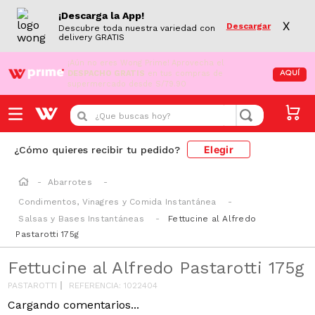
¡Descarga la App!
X
Descargar
Descubre toda nuestra variedad con
delivery GRATIS
¡Aún no eres Wong Prime!
Aprovecha el
DESPACHO GRATIS
en tus compras de
AQUÍ
supermercado desde S/79.90
¿Que buscas hoy?
Elegir
¿Cómo quieres recibir tu pedido?
Abarrotes
Condimentos, Vinagres y Comida Instantánea
Salsas y Bases Instantáneas
Fettucine al Alfredo
Pastarotti 175g
Fettucine al Alfredo Pastarotti 175g
PASTAROTTI
REFERENCIA
:
1022404