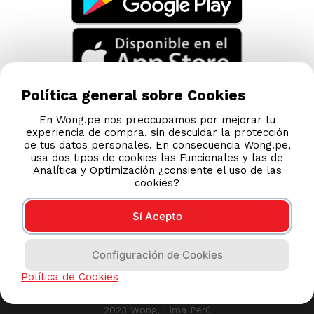
TAMBIÉN TE PUEDE INTERESAR
Nuestras Tiendas
Consultas y Sugerencias
Teléfonos
Política general sobre Cookies
Revisa tu boleta
En Wong.pe nos preocupamos por mejorar tu
experiencia de compra, sin descuidar la protección
Políticas de Privacidad
de tus datos personales. En consecuencia Wong.pe,
Términos y Condiciones
usa dos tipos de cookies las Funcionales y las de
Analítica y Optimización ¿consiente el uso de las
Legales
cookies?
Código de Ética
Sí Acepto
AYUDA CALLCENTER
Configuración de Cookies
(511) 613-8888
Política de Cookies