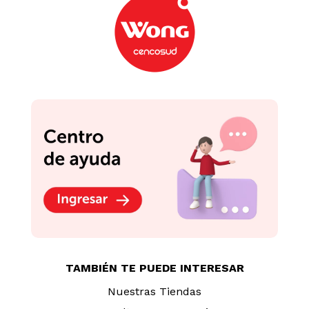
Panko Premium Bárcidda
Mezcla para Apanar
1kg
Ajinomix Ajinomoto
Crocante Bolsa 96 g
S/
29
.
90
S/
3
.
30