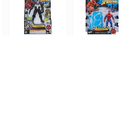
Figura Spider-Man
Figura de Acción Marvel
Efectos de Acción Venom
Actionverse Spider-Man
1
S/
71
.
91
S/
40
.
4
Precio Online
Precio Online
0
S/
79.90
S/
44.9
Precio regular
Precio regular