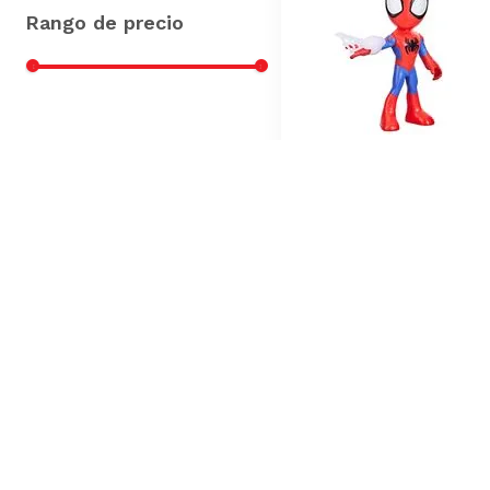
Figuras de Acción
(
26
)
Bloques y Armables
(
1
)
Lanzadores de Dardos
(
1
)
S/ 22.00
–
S/ 243.00
Máscaras
(
1
)
Figura de Acción Spidey
and Friends Spidey
S/
53
.
9
Precio Online
S/
59.9
Precio regular