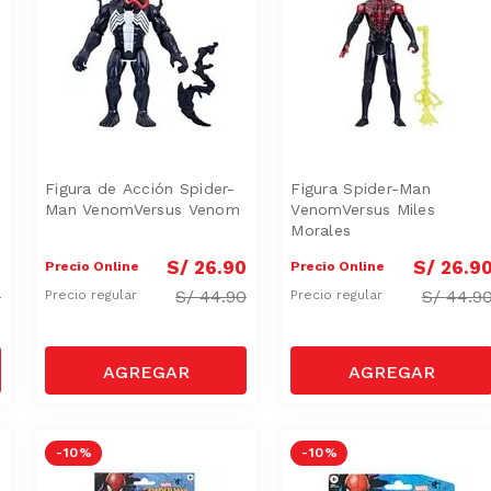
Figura de Acción Spider-
Figura Spider-Man
Man VenomVersus Venom
VenomVersus Miles
Morales
0
S/
26
.
90
S/
26
.
9
Precio Online
Precio Online
0
S/
44.90
S/
44.9
Precio regular
Precio regular
-
10 %
-
10 %