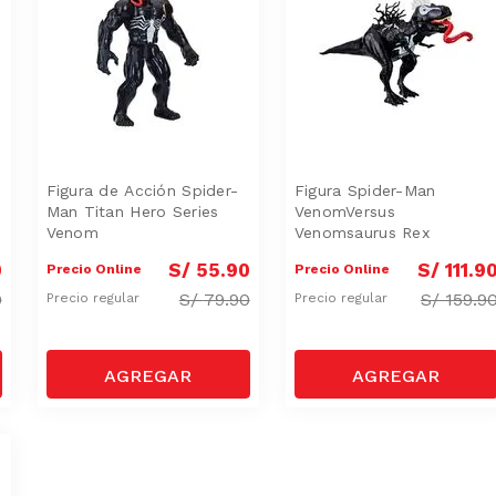
Figura de Acción Spider-
Figura Spider-Man
Man Titan Hero Series
VenomVersus
Venom
Venomsaurus Rex
0
S/
55
.
90
S/
111
.
9
Precio Online
Precio Online
0
S/
79.90
S/
159.9
Precio regular
Precio regular