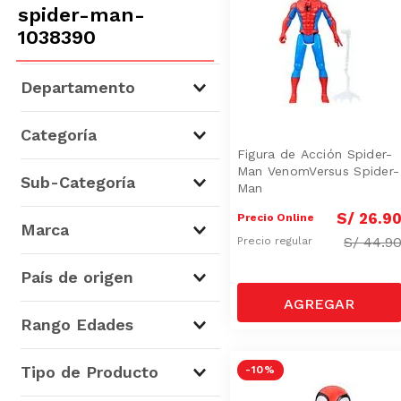
spider-man-
1038390
Departamento
La Juguetería
(
37
)
Categoría
Figura de Acción Spider-
Man VenomVersus Spider-
Juguetes Infantiles
(
36
)
Sub-Categoría
Man
Juegos de Interior
(
1
)
S/
26
.
9
Precio Online
Figuras de Acción
(
36
)
Marca
S/
44.9
Precio regular
Juegos de Bloques
(
1
)
Marvel
(
29
)
País de origen
Spider-Man
(
6
)
Avengers
(
1
)
China
(
9
)
Rango Edades
Lego
(
1
)
Vietnam
(
5
)
Indonesia
(
1
)
De 3 a 5 años
(
35
)
Tipo de Producto
-
10 %
México
(
1
)
De 6 a 8 años
(
2
)