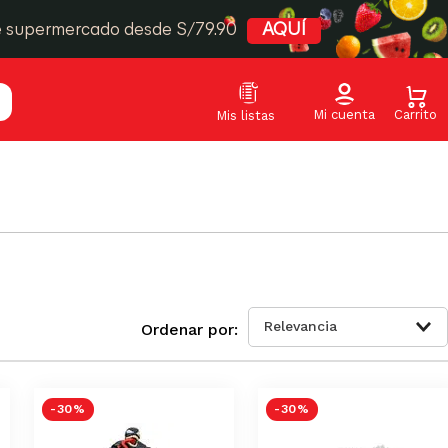
e supermercado desde S/79.90
AQUÍ
Relevancia
-
30 %
-
30 %