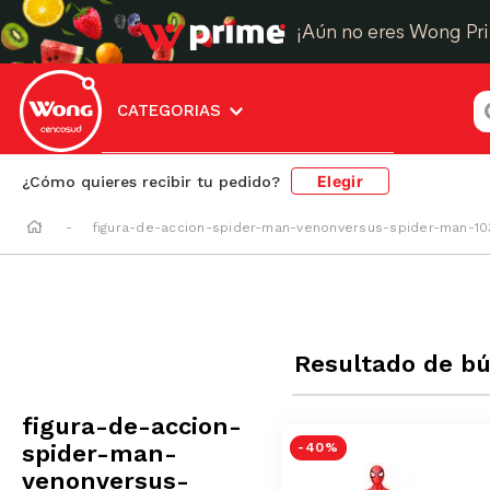
¡Aún no eres Wong Pr
¿
CATEGORIAS
Elegir
¿Cómo quieres recibir tu pedido?
figura-de-accion-spider-man-venonversus-spider-man-1
Resultado de b
figura-de-accion-
spider-man-
-
40 %
venonversus-