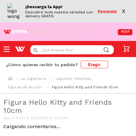
¡Descarga la App!
X
Descargar
Descubre toda nuestra variedad con
delivery GRATIS
¡Aún no eres Wong Prime!
Aprovecha el
DESPACHO GRATIS
en tus compras de
AQUÍ
supermercado desde S/79.90
¿Que buscas hoy?
Elegir
¿Cómo quieres recibir tu pedido?
La Juguetería
Juguetes Infantiles
Figuras de Acción
Figura Hello Kitty and Friends 10cm
Figura Hello Kitty and Friends
10cm
HELLO KITTY
REFERENCIA
:
1021248
Cargando comentarios...