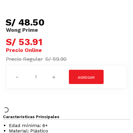
S/
48
.
50
S/
53
.
91
S/
59
.
90
－
＋
Características Principales
Edad mínima: 6+
Material: Plástico