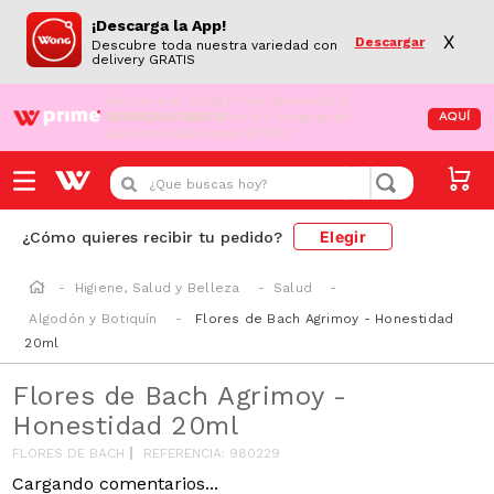
¡Descarga la App!
X
Descargar
Descubre toda nuestra variedad con
delivery GRATIS
¡Aún no eres Wong Prime!
Aprovecha el
DESPACHO GRATIS
en tus compras de
AQUÍ
supermercado desde S/79.90
¿Que buscas hoy?
Elegir
¿Cómo quieres recibir tu pedido?
Higiene, Salud y Belleza
Salud
Algodón y Botiquín
Flores de Bach Agrimoy - Honestidad
20ml
Flores de Bach Agrimoy -
Honestidad 20ml
FLORES DE BACH
REFERENCIA
:
980229
Cargando comentarios...