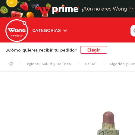
¡Aún no eres Wong Pr
¿
CATEGORIAS
Elegir
¿Cómo quieres recibir tu pedido?
Higiene, Salud y Belleza
Salud
Algodón y Bot