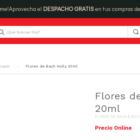
ime!
Aprovecha el
DESPACHO GRATIS
en tus compras d
Que buscas hoy?
iquín
Flores de Bach Holly 20ml
Flores d
20ml
FLORES DE BACH
REFE