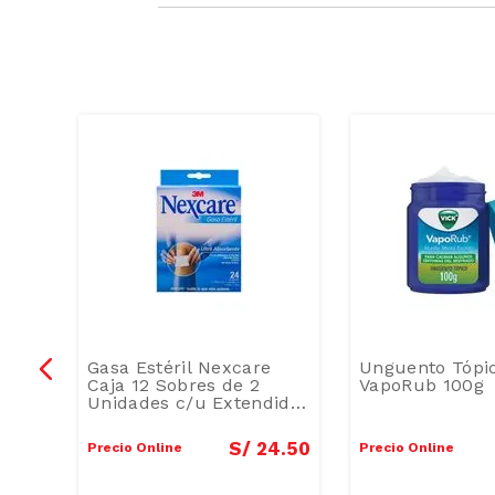
Gasa Estéril Nexcare
Unguento Tópic
Caja 12 Sobres de 2
VapoRub 100g
Unidades c/u Extendida
15 x 15 cm Doblada 7.5 x
7.5 cm
2
.
50
S/
24
.
50
Precio Online
Precio Online