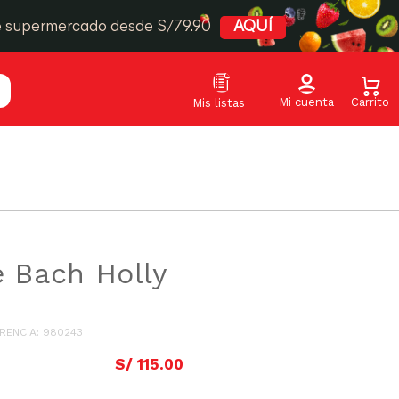
e supermercado desde S/79.90
AQUÍ
e Bach Holly
RENCIA
:
980243
S/
115
.
00