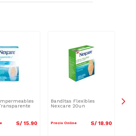
 Impermeables
Banditas Flexibles
Bebi
Transparente
Nexcare 20un
Gum
S/
15
.
90
S/
18
.
90
ne
Precio Online
Preci