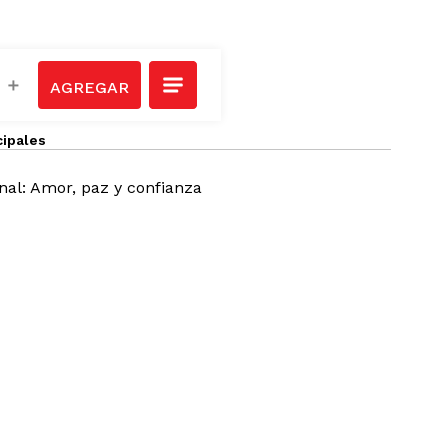
＋
cipales
al: Amor, paz y confianza