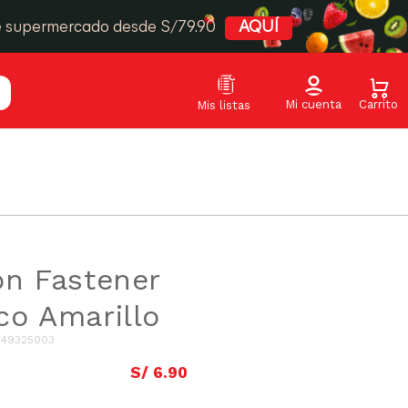
e supermercado desde S/79.90
AQUÍ
on Fastener
co Amarillo
:
49325003
S/
6
.
90