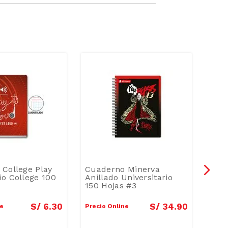
College Play
Cuaderno Minerva
Cua
o College 100
Anillado Universitario
Mús
150 Hojas #3
S/
6
.
30
S/
34
.
90
ne
Precio Online
Preci