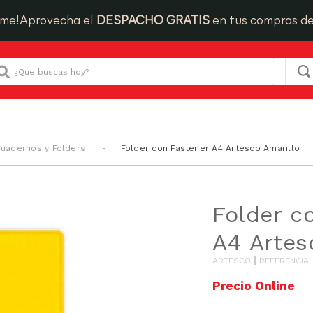
ime!
Aprovecha el
DESPACHO GRATIS
en tus compras d
Que buscas hoy?
uadernos y Folders
Folder con Fastener A4 Artesco Amarillo
Folder c
A4 Artes
ARTESCO
REFERENCIA