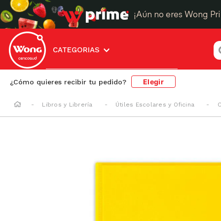
¡Aún no eres Wong Pr
¿
CATEGORIAS
Elegir
¿Cómo quieres recibir tu pedido?
Libros y Librería
Útiles Escolares y Oficina
C