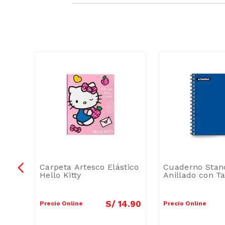
ble
Carpeta Artesco Elástico
Cuaderno Stan
jo
Hello Kitty
Anillado con T
9
.
88
S/
14
.
90
Precio Online
Precio Online