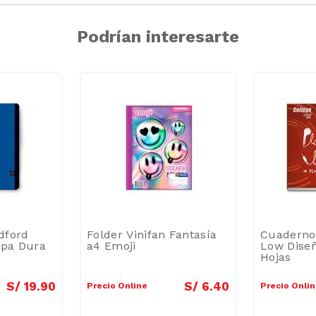
Podrían interesarte
dford
Folder Vinifan Fantasía
Cuaderno 
apa Dura
a4 Emoji
Low Diseñ
Hojas
S/
19
.
90
S/
6
.
40
Precio Online
Precio Onli