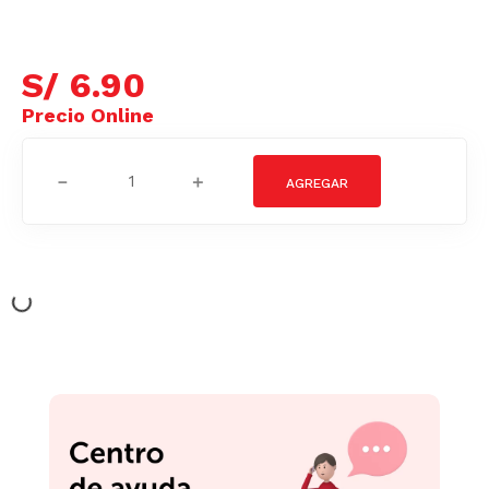
S/
6
.
90
－
＋