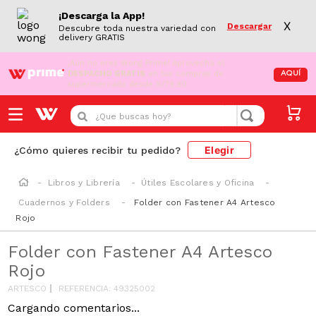
¡Descarga la App!
X
Descargar
Descubre toda nuestra variedad con
delivery GRATIS
¡Aún no eres Wong Prime!
Aprovecha el
DESPACHO GRATIS
en tus compras de
AQUÍ
supermercado desde S/79.90
¿Que buscas hoy?
Elegir
¿Cómo quieres recibir tu pedido?
Libros y Librería
Útiles Escolares y Oficina
Cuadernos y Folders
Folder con Fastener A4 Artesco
Rojo
Folder con Fastener A4 Artesco
Rojo
ARTESCO
REFERENCIA
:
49325002
Cargando comentarios...