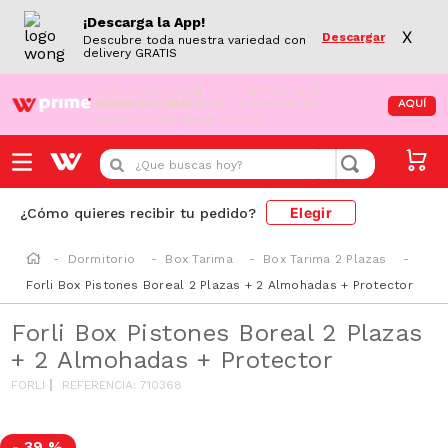
¡Descarga la App!
X
Descargar
Descubre toda nuestra variedad con
delivery GRATIS
¡Aún no eres Wong Prime!
Aprovecha el
DESPACHO GRATIS
en tus compras de
AQUÍ
supermercado desde S/79.90
¿Que buscas hoy?
Elegir
¿Cómo quieres recibir tu pedido?
Dormitorio
Box Tarima
Box Tarima 2 Plazas
Forli Box Pistones Boreal 2 Plazas + 2 Almohadas + Protector
Forli Box Pistones Boreal 2 Plazas
+ 2 Almohadas + Protector
FORLI
REFERENCIA
:
710368
-
39 %