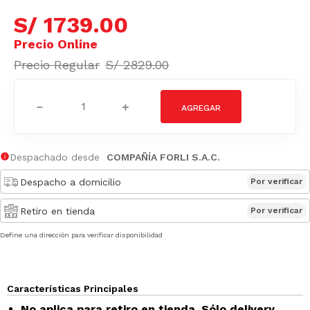
S/
1739
.
00
S/
2829
.
00
－
＋
Despachado desde
COMPAÑÍA FORLI S.A.C.
Despacho a domicilio
Por verificar
Retiro en tienda
Por verificar
Define una dirección para verificar disponibilidad
Características Principales
No aplica para retiro en tienda. Sólo delivery.