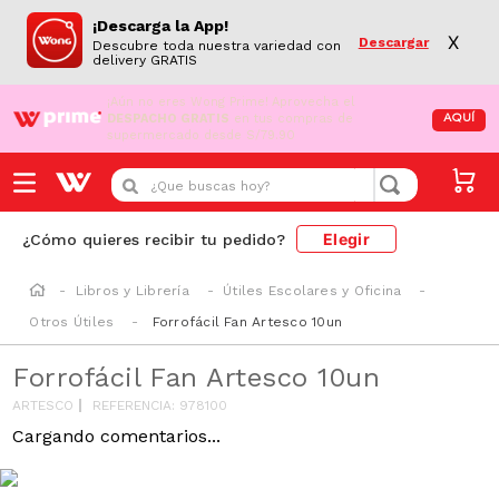
¡Descarga la App!
X
Descargar
Descubre toda nuestra variedad con
delivery GRATIS
¡Aún no eres Wong Prime!
Aprovecha el
DESPACHO GRATIS
en tus compras de
AQUÍ
supermercado desde S/79.90
¿Que buscas hoy?
Elegir
¿Cómo quieres recibir tu pedido?
Libros y Librería
Útiles Escolares y Oficina
Otros Útiles
Forrofácil Fan Artesco 10un
Forrofácil Fan Artesco 10un
ARTESCO
REFERENCIA
:
978100
Cargando comentarios...