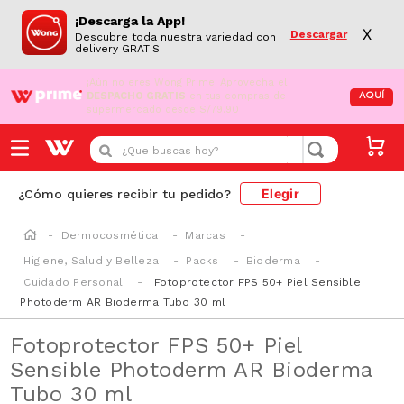
¡Descarga la App!
X
Descargar
Descubre toda nuestra variedad con
delivery GRATIS
¡Aún no eres Wong Prime!
Aprovecha el
DESPACHO GRATIS
en tus compras de
AQUÍ
supermercado desde S/79.90
¿Que buscas hoy?
Elegir
¿Cómo quieres recibir tu pedido?
Dermocosmética
Marcas
Higiene, Salud y Belleza
Packs
Bioderma
Cuidado Personal
Fotoprotector FPS 50+ Piel Sensible
Photoderm AR Bioderma Tubo 30 ml
Fotoprotector FPS 50+ Piel
Sensible Photoderm AR Bioderma
Tubo 30 ml