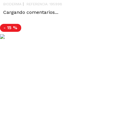
BIODERMA
REFERENCIA
:
195998
Cargando comentarios...
-
15 %