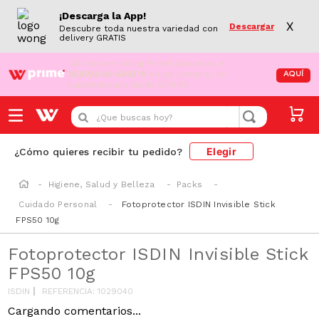
¡Descarga la App!
X
Descargar
Descubre toda nuestra variedad con
delivery GRATIS
¡Aún no eres Wong Prime!
Aprovecha el
DESPACHO GRATIS
en tus compras de
AQUÍ
supermercado desde S/79.90
¿Que buscas hoy?
Elegir
¿Cómo quieres recibir tu pedido?
Higiene, Salud y Belleza
Packs
Cuidado Personal
Fotoprotector ISDIN Invisible Stick
FPS50 10g
Fotoprotector ISDIN Invisible Stick
FPS50 10g
ISDIN
REFERENCIA
:
1029040