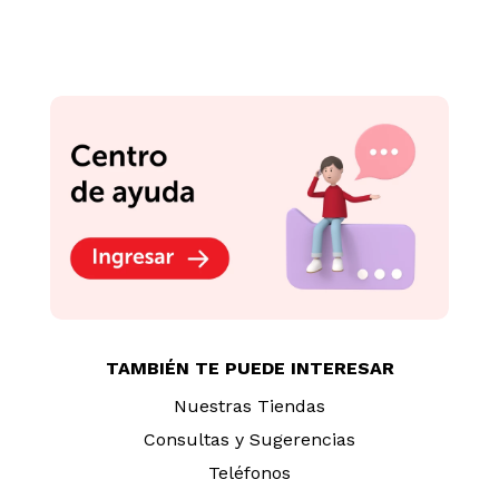
Podrían interesarte
-
15 %
Fotoprotector Isdin
Fusion Water Magic
Repair Color 50ml
Crema Espumosa Sin
Jabón Sesderma
Salises 250ml
S/
139
.
90
S/
97
.
70
S/
115.00