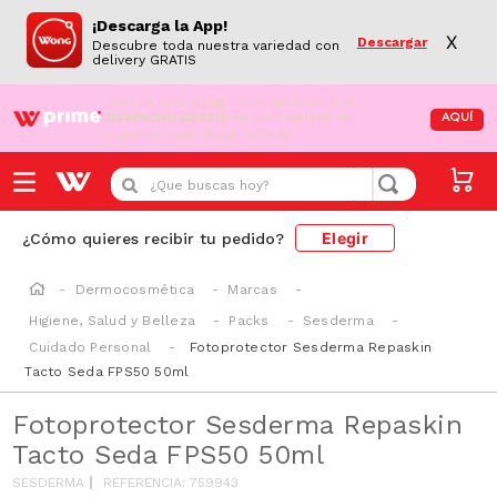
¡Descarga la App!
X
Descargar
Descubre toda nuestra variedad con
delivery GRATIS
¡Aún no eres Wong Prime!
Aprovecha el
DESPACHO GRATIS
en tus compras de
AQUÍ
supermercado desde S/79.90
¿Que buscas hoy?
Elegir
¿Cómo quieres recibir tu pedido?
Dermocosmética
Marcas
Higiene, Salud y Belleza
Packs
Sesderma
Cuidado Personal
Fotoprotector Sesderma Repaskin
Tacto Seda FPS50 50ml
Fotoprotector Sesderma Repaskin
Tacto Seda FPS50 50ml
SESDERMA
REFERENCIA
:
759943