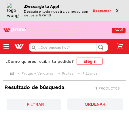
¡Descarga la App!
X
Descargar
Descubre toda nuestra variedad con
delivery GRATIS
¡Aún no eres Wong Prime!
Aprovecha el
DESPACHO GRATIS
en tus compras de
AQUÍ
supermercado desde S/79.90
¿Que buscas hoy?
Elegir
¿Cómo quieres recibir tu pedido?
Frutas y Verduras
Frutas
Plátanos
Resultado de búsqueda
7
PRODUCTOS
FILTRAR