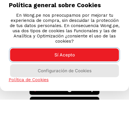
Legales
Política general sobre Cookies
Código de Ética
En Wong.pe nos preocupamos por mejorar tu
experiencia de compra, sin descuidar la protección
de tus datos personales. En consecuencia Wong.pe,
AYUDA CALLCENTER
usa dos tipos de cookies las Funcionales y las de
(511) 613-8888
Analítica y Optimización ¿consiente el uso de las
cookies?
Sí Acepto
DESCARGA NUESTRA APP
Configuración de Cookies
Política de Cookies