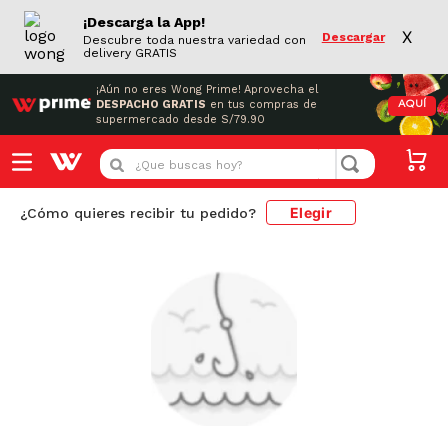
¡Descarga la App!
X
Descargar
Descubre toda nuestra variedad con
delivery GRATIS
¡Aún no eres Wong Prime!
Aprovecha el
DESPACHO GRATIS
en tus compras de
AQUÍ
supermercado desde S/79.90
¿Que buscas hoy?
Elegir
¿Cómo quieres recibir tu pedido?