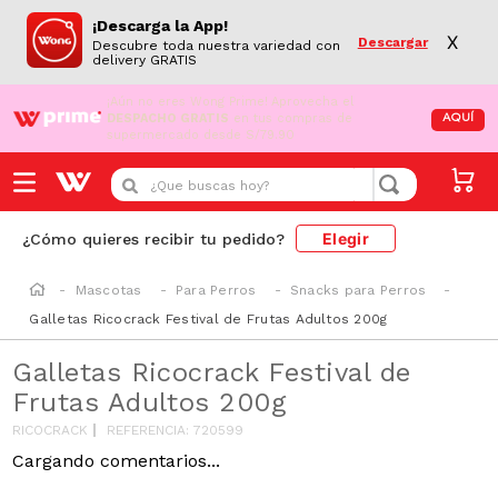
¡Descarga la App!
X
Descargar
Descubre toda nuestra variedad con
delivery GRATIS
¡Aún no eres Wong Prime!
Aprovecha el
DESPACHO GRATIS
en tus compras de
AQUÍ
supermercado desde S/79.90
¿Que buscas hoy?
Elegir
¿Cómo quieres recibir tu pedido?
Mascotas
Para Perros
Snacks para Perros
Galletas Ricocrack Festival de Frutas Adultos 200g
Galletas Ricocrack Festival de
Frutas Adultos 200g
RICOCRACK
REFERENCIA
:
720599