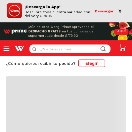
¡Descarga la App!
X
Descargar
Descubre toda nuestra variedad con
delivery GRATIS
¡Aún no eres Wong Prime!
Aprovecha el
DESPACHO GRATIS
en tus compras de
AQUÍ
supermercado desde S/79.90
Cargando comentarios...
¿Que buscas hoy?
Elegir
¿Cómo quieres recibir tu pedido?