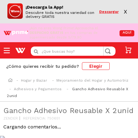
¡Descarga la App!
X
Descargar
Descubre toda nuestra variedad con
delivery GRATIS
¡Aún no eres Wong Prime!
Aprovecha el
DESPACHO GRATIS
en tus compras de
AQUÍ
supermercado desde S/79.90
¿Que buscas hoy?
Elegir
¿Cómo quieres recibir tu pedido?
Hogar y Bazar
Mejoramiento del Hogar y Automotriz
Adhesivos y Pegamentos
Gancho Adhesivo Reusable X
2unid
Gancho Adhesivo Reusable X 2unid
ZENDER
REFERENCIA
:
750651
Cargando comentarios...