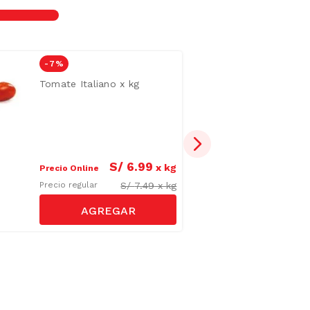
-
7 %
Tomate Italiano x kg
S/
6
.
99
x
kg
Precio Online
S/
7.49
x
kg
Precio regular