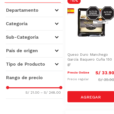
-
15 %
SODIO/GRASA
Departamento
SAT
Lácteos
(
12
)
Categoría
La Quesería
(
12
)
Sub-Categoría
Quesos Duros y Semiduros
País de origen
(
8
)
Queso Duro Manchego
García Baquero Cuña 150
Quesos Blandos y Cremosos
España
(
1
)
Tipo de Producto
gr
(
4
)
S/
33
.
9
Precio Online
Queso Tres Leches y
S/
39.9
Precio regular
Mezclas
(
1
)
Queso Manchego
(
1
)
S/ 21.00
–
S/ 248.00
Queso Fresco
(
1
)
Queso Crema
(
1
)