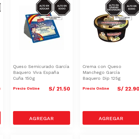
S-
AZUCAR/SODIO
SODIO/GRASA
SAT
Queso Semicurado García
Crema con Queso
Baquero Viva España
Manchego García
Cuña 150g
Baquero Dip 125g
0
S/
21
.
50
S/
22
.
9
Precio Online
Precio Online