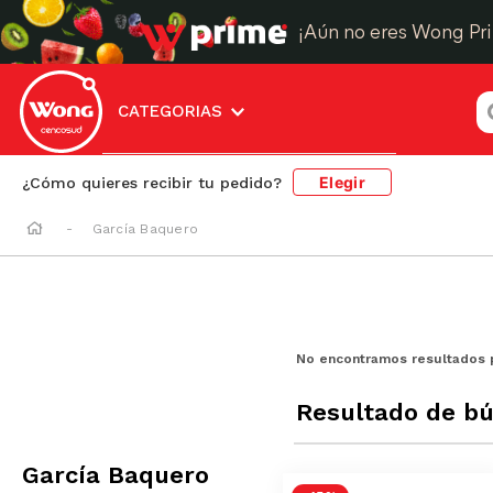
¡Aún no eres Wong Pr
¿
CATEGORIAS
Elegir
¿Cómo quieres recibir tu pedido?
García Baquero
No encontramos resultados 
Resultado de b
García Baquero