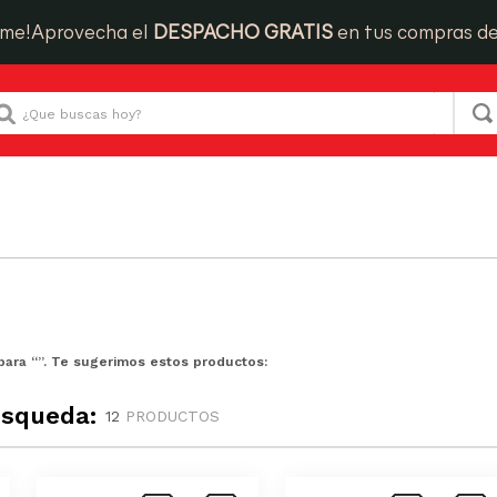
ime!
Aprovecha el
DESPACHO GRATIS
en tus compras d
Que buscas hoy?
para “
”. Te sugerimos estos productos:
úsqueda:
12
PRODUCTOS