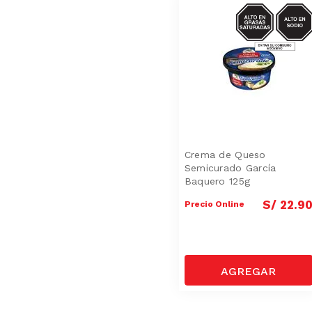
SODIO/GRASA
SAT
Crema de Queso
Semicurado García
Baquero 125g
S/
22
.
9
Precio Online