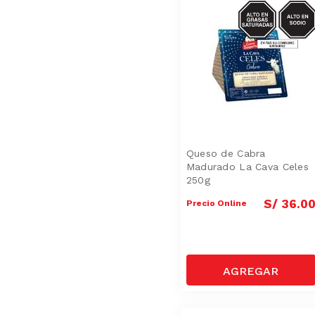
SODIO/GRASA
SAT
Queso de Cabra
Madurado La Cava Celes
250g
S/
36
.
0
Precio Online