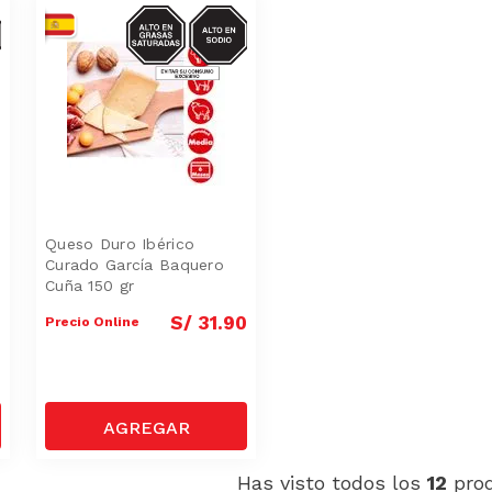
S-
SODIO/GRASAS-
SAT
Queso Duro Ibérico
Curado García Baquero
Cuña 150 gr
0
S/
31
.
90
Precio Online
Has visto todos los
12
pro