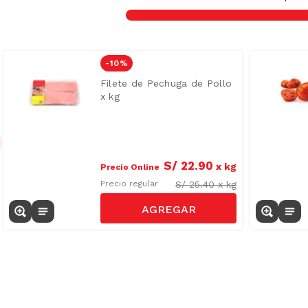
-
10 %
Filete de Pechuga de Pollo
x kg
S/
22
.
90
x
kg
Precio Online
S/
25.40
x
kg
Precio regular