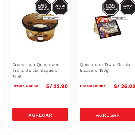
SODIO/GRASAS-
SODIO/GRASA
SAT
SAT
S-
Crema con Queso con
Queso con Trufa García
Trufa García Baquero
Baquero 150g
125g
0
S/
22
.
90
S/
26
.
0
Precio Online
Precio Online
0