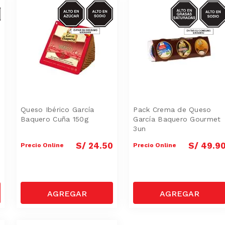
S-
AZUCAR/SODIO
SODIO/GRASA
SAT
Queso Ibérico García
Pack Crema de Queso
Baquero Cuña 150g
García Baquero Gourmet
3un
0
S/
24
.
50
S/
49
.
9
Precio Online
Precio Online