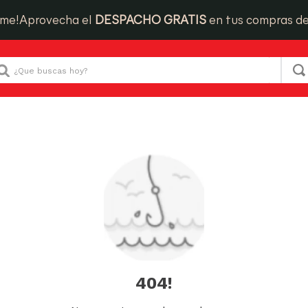
ime!
Aprovecha el
DESPACHO GRATIS
en tus compras d
Que buscas hoy?
404!