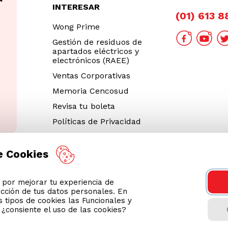
INTERESAR
(01) 613 
Wong Prime
Gestión de residuos de
apartados eléctricos y
electrónicos (RAEE)
Ventas Corporativas
Memoria Cencosud
Revisa tu boleta
Políticas de Privacidad
Términos y Condiciones
Legales
e Cookies
Código de Ética
or mejorar tu experiencia de
Cyber Wong 2026
ección de tus datos personales. En
Decargar App
 tipos de cookies las Funcionales y
n ¿consiente el uso de las cookies?