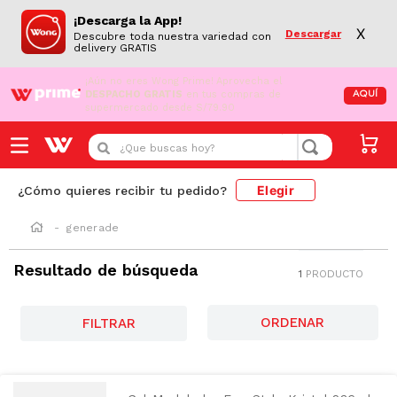
¡Descarga la App!
X
Descargar
Descubre toda nuestra variedad con
delivery GRATIS
¡Aún no eres Wong Prime!
Aprovecha el
DESPACHO GRATIS
en tus compras de
AQUÍ
supermercado desde S/79.90
¿Que buscas hoy?
Elegir
¿Cómo quieres recibir tu pedido?
generade
Resultado de búsqueda
1
PRODUCTO
FILTRAR