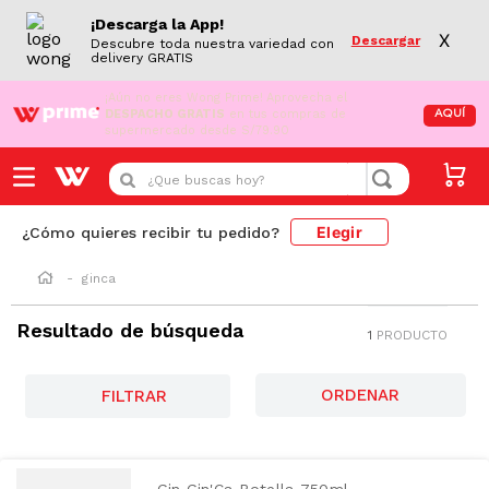
¡Descarga la App!
X
Descargar
Descubre toda nuestra variedad con
delivery GRATIS
¡Aún no eres Wong Prime!
Aprovecha el
DESPACHO GRATIS
en tus compras de
AQUÍ
supermercado desde S/79.90
¿Que buscas hoy?
Elegir
¿Cómo quieres recibir tu pedido?
ginca
Resultado de búsqueda
1
PRODUCTO
FILTRAR