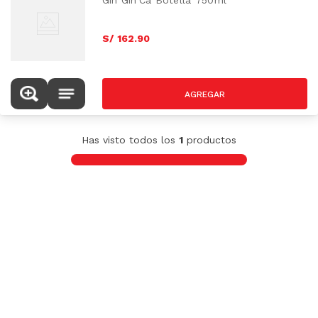
Gin Gin'Ca Botella 750ml
S/
162
.
90
Has visto todos los
1
productos