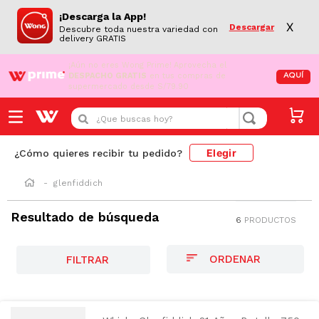
¡Descarga la App!
X
Descargar
Descubre toda nuestra variedad con
delivery GRATIS
¡Aún no eres Wong Prime!
Aprovecha el
DESPACHO GRATIS
en tus compras de
AQUÍ
supermercado desde S/79.90
¿Que buscas hoy?
Elegir
¿Cómo quieres recibir tu pedido?
glenfiddich
Resultado de búsqueda
6
PRODUCTOS
FILTRAR