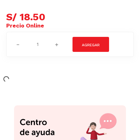
S/
18
.
50
－
＋