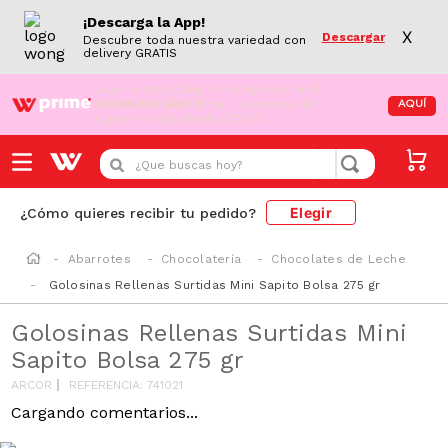
¡Descarga la App!
X
Descargar
Descubre toda nuestra variedad con
delivery GRATIS
¡Aún no eres Wong Prime!
Aprovecha el
DESPACHO GRATIS
en tus compras de
AQUÍ
supermercado desde S/79.90
¿Que buscas hoy?
Elegir
¿Cómo quieres recibir tu pedido?
Abarrotes
Chocolatería
Chocolates de Leche
Golosinas Rellenas Surtidas Mini Sapito Bolsa 275 gr
Golosinas Rellenas Surtidas Mini
Sapito Bolsa 275 gr
ARCOR
REFERENCIA
:
741021
Cargando comentarios...