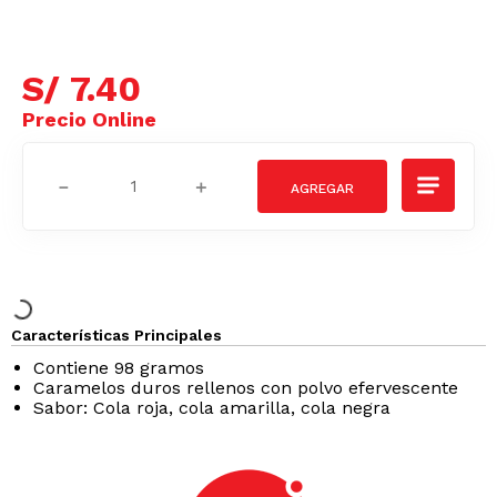
S/
7
.
40
－
＋
Características Principales
Contiene 98 gramos
Caramelos duros rellenos con polvo efervescente
Sabor: Cola roja, cola amarilla, cola negra
AZUCAR/GRASAS-
SAT
Podrían interesarte
AZUCAR