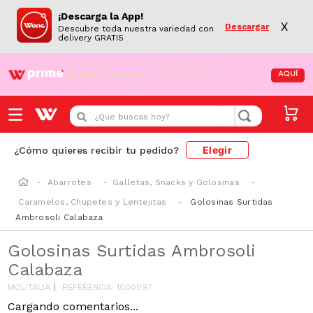
¡Descarga la App!
X
Descargar
Descubre toda nuestra variedad con
delivery GRATIS
¡Aún no eres Wong Prime!
Aprovecha el
DESPACHO GRATIS
en tus compras de
AQUÍ
supermercado desde S/79.90
¿Que buscas hoy?
Elegir
¿Cómo quieres recibir tu pedido?
Abarrotes
Galletas, Snacks y Golosinas
Caramelos, Chupetes y Lentejitas
Golosinas Surtidas
Ambrosoli Calabaza
Golosinas Surtidas Ambrosoli
Calabaza
MOLITALIA
REFERENCIA
:
1000097