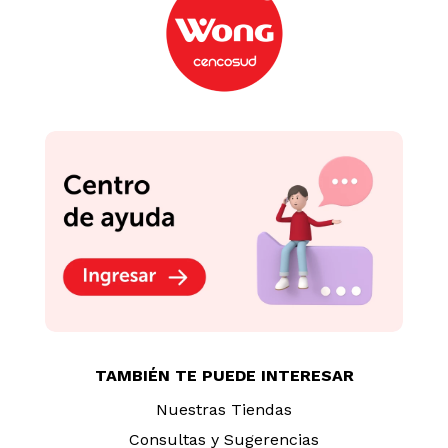
-
28 %
Toffees de Chocolate
La Ibérica Bolsa 150 g
Caramelos Cavendish &
Harvey Cherry Drops
Lata 200 g
S/
15
.
50
S/
7
.
90
S/
10.90