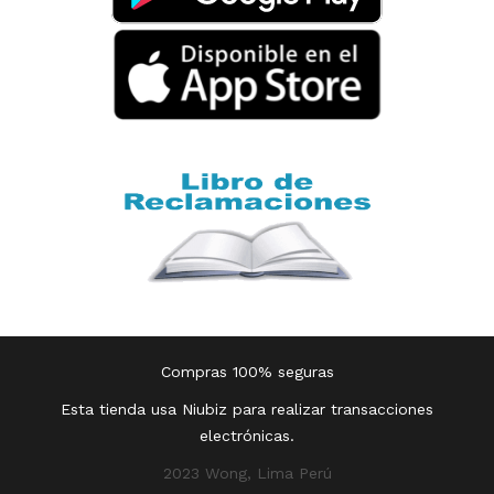
TAMBIÉN TE PUEDE INTERESAR
Nuestras Tiendas
Consultas y Sugerencias
Teléfonos
Revisa tu boleta
Políticas de Privacidad
Términos y Condiciones
Legales
Código de Ética
AYUDA CALLCENTER
(511) 613-8888