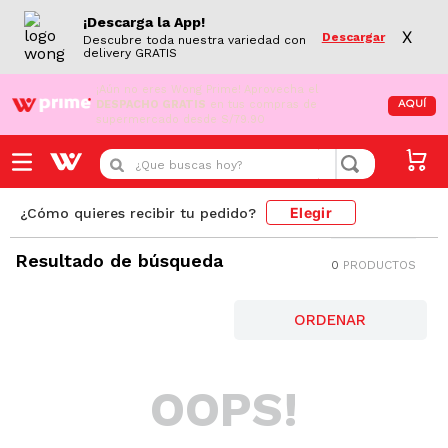
¡Descarga la App!
X
Descargar
Descubre toda nuestra variedad con
delivery GRATIS
¡Aún no eres Wong Prime!
Aprovecha el
DESPACHO GRATIS
en tus compras de
AQUÍ
supermercado desde S/79.90
¿Que buscas hoy?
Elegir
¿Cómo quieres recibir tu pedido?
Resultado de búsqueda
0
PRODUCTOS
OOPS!