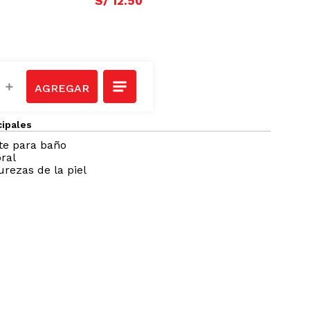
S/
12
.
50
＋
cipales
te para baño
ral
urezas de la piel