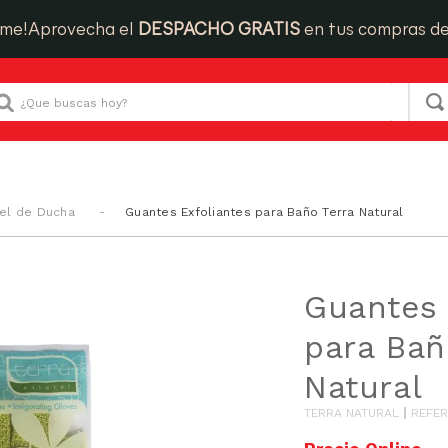
ime!
Aprovecha el
DESPACHO GRATIS
en tus compras d
Que buscas hoy?
el de Ducha
Guantes Exfoliantes para Baño Terra Natural
Guantes 
para Bañ
Natural
TERRA NATURAL
REFER