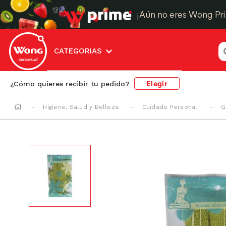
¡Aún no eres Wong Pr
¿
CATEGORIAS
Elegir
¿Cómo quieres recibir tu pedido?
Higiene, Salud y Belleza
Cuidado Personal
G