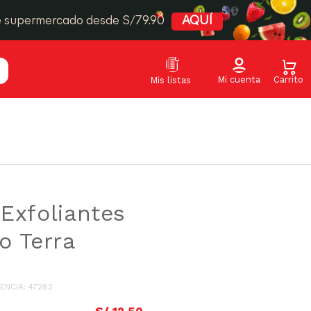
e supermercado desde S/79.90
AQUÍ
Exfoliantes
o Terra
ENCIA
:
47282