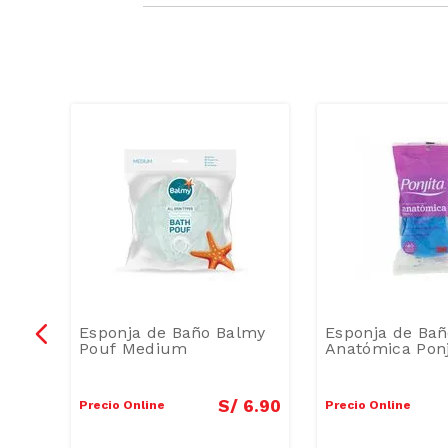
ypso
Esponja de Baño Balmy
Esponja de Ba
Pouf Medium
Anatómica Ponj
5
.
50
S/
6
.
90
Precio Online
Precio Online