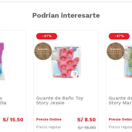
Podrían interesarte
-
47 %
-
47 %
ño
Guante de Baño Toy
Guante d
ita
Story Jessie
Story Mar
S/
15
.
50
S/
8
.
50
Precio Online
Precio Onli
S/
15.90
Precio regular
Precio regul