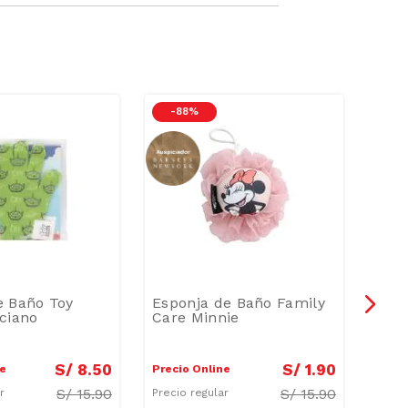
-
88 %
e Baño Toy
Esponja de Baño Family
Espo
ciano
Care Minnie
Mart
S/
8
.
50
S/
1
.
90
ne
Precio Online
Preci
S/
15.90
S/
15.90
ar
Precio regular