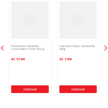
Pistachos Salados
Cancha Chulpi Vallealto
Cuisine&Co Pote 150 g
140g
S/
17
.
90
S/
7
.
90