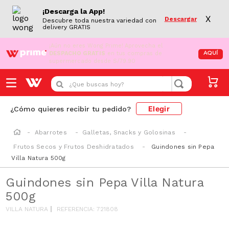
¡Descarga la App!
X
Descargar
Descubre toda nuestra variedad con
delivery GRATIS
¡Aún no eres Wong Prime!
Aprovecha el
DESPACHO GRATIS
en tus compras de
AQUÍ
supermercado desde S/79.90
¿Que buscas hoy?
Elegir
¿Cómo quieres recibir tu pedido?
Abarrotes
Galletas, Snacks y Golosinas
Frutos Secos y Frutos Deshidratados
Guindones sin Pepa
Villa Natura 500g
Guindones sin Pepa Villa Natura
500g
VILLA NATURA
REFERENCIA
:
721808