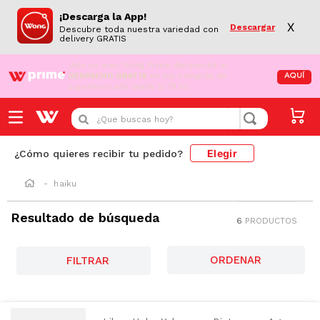
¡Descarga la App!
X
Descargar
Descubre toda nuestra variedad con
delivery GRATIS
¡Aún no eres Wong Prime!
Aprovecha el
DESPACHO GRATIS
en tus compras de
AQUÍ
supermercado desde S/79.90
¿Que buscas hoy?
Elegir
¿Cómo quieres recibir tu pedido?
haiku
Resultado de búsqueda
6
PRODUCTOS
FILTRAR