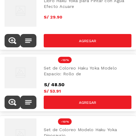
Libro Haku Yoka para Pintar con Agua
Efecto Acuare
S/
29
.
90
-
10 %
Set de Coloreo Haku Yoka Modelo
Espacio: Rollo de
S/
48
.
50
S/
53
.
91
S/
59.90
-
10 %
Set de Coloreo Modelo Haku Yoka
Dinosaurio