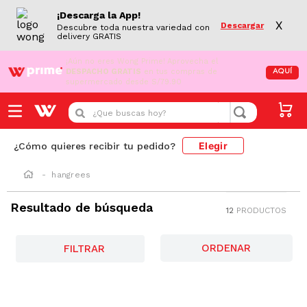
¡Descarga la App!
X
Descargar
Descubre toda nuestra variedad con
delivery GRATIS
¡Aún no eres Wong Prime!
Aprovecha el
DESPACHO GRATIS
en tus compras de
AQUÍ
supermercado desde S/79.90
¿Que buscas hoy?
Elegir
¿Cómo quieres recibir tu pedido?
hangrees
Resultado de búsqueda
12
PRODUCTOS
FILTRAR
-
18 %