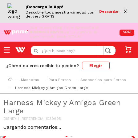
¡Descarga la App!
X
Descargar
Descubre toda nuestra variedad con
delivery GRATIS
¡Aún no eres Wong Prime!
Aprovecha el
DESPACHO GRATIS
en tus compras de
AQUÍ
supermercado desde S/79.90
¿Que buscas hoy?
Elegir
¿Cómo quieres recibir tu pedido?
Mascotas
Para Perros
Accesorios para Perros
Harness Mickey y Amigos Green Large
Harness Mickey y Amigos Green
Large
DISNEY
REFERENCIA
:
1039695
Cargando comentarios...