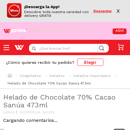
¡Descarga la App!
X
Descargar
Descubre toda nuestra variedad con
delivery GRATIS
¡Aún no eres Wong Prime!
Aprovecha el
DESPACHO GRATIS
en tus compras de
AQUÍ
supermercado desde S/79.90
¿Que buscas hoy?
Elegir
¿Cómo quieres recibir tu pedido?
Congelados
Helados
Helados Importados
Helado de Chocolate 70% Cacao Sanúa 473ml
Helado de Chocolate 70% Cacao
Sanúa 473ml
SANÚA
REFERENCIA
:
943219
Cargando comentarios...