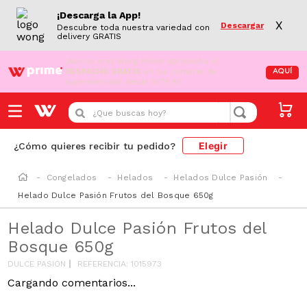
¡Descarga la App!
X
Descargar
Descubre toda nuestra variedad con
delivery GRATIS
¡Aún no eres Wong Prime!
Aprovecha el
DESPACHO GRATIS
en tus compras de
AQUÍ
supermercado desde S/79.90
¿Que buscas hoy?
Elegir
¿Cómo quieres recibir tu pedido?
Congelados
Helados
Helados Dulce Pasión
Helado Dulce Pasión Frutos del Bosque 650g
Helado Dulce Pasión Frutos del
Bosque 650g
DULCE PASIÓN
REFERENCIA
:
1015973
Cargando comentarios...