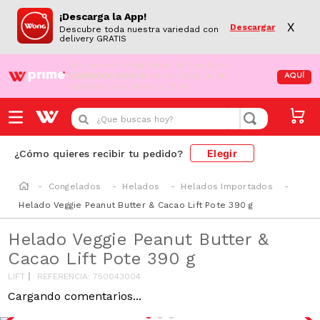
¡Descarga la App!
X
Descargar
Descubre toda nuestra variedad con
delivery GRATIS
¡Aún no eres Wong Prime!
Aprovecha el
DESPACHO GRATIS
en tus compras de
AQUÍ
supermercado desde S/79.90
¿Que buscas hoy?
Elegir
¿Cómo quieres recibir tu pedido?
Congelados
Helados
Helados Importados
Helado Veggie Peanut Butter & Cacao Lift Pote 390 g
Helado Veggie Peanut Butter &
Cacao Lift Pote 390 g
LIFT
REFERENCIA
:
750043004
Cargando comentarios...