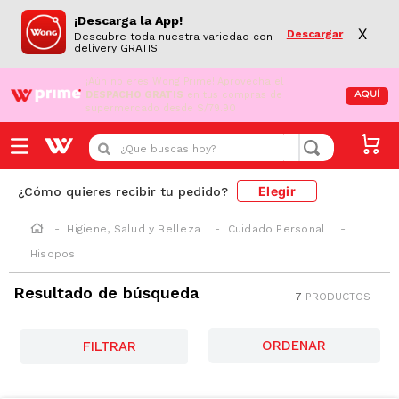
¡Descarga la App!
X
Descargar
Descubre toda nuestra variedad con
delivery GRATIS
¡Aún no eres Wong Prime!
Aprovecha el
DESPACHO GRATIS
en tus compras de
AQUÍ
supermercado desde S/79.90
¿Que buscas hoy?
Elegir
¿Cómo quieres recibir tu pedido?
Higiene, Salud y Belleza
Cuidado Personal
Hisopos
Resultado de búsqueda
7
PRODUCTOS
FILTRAR