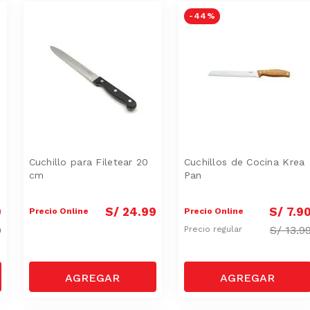
-
44 %
Cuchillo para Filetear 20
Cuchillos de Cocina Krea
cm
Pan
0
S/
24
.
99
S/
7
.
9
Precio Online
Precio Online
9
S/
13.9
Precio regular