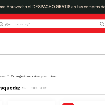
ime!
Aprovecha el
DESPACHO GRATIS
en tus compras d
Que buscas hoy?
para “
”. Te sugerimos estos productos:
úsqueda:
95
PRODUCTOS