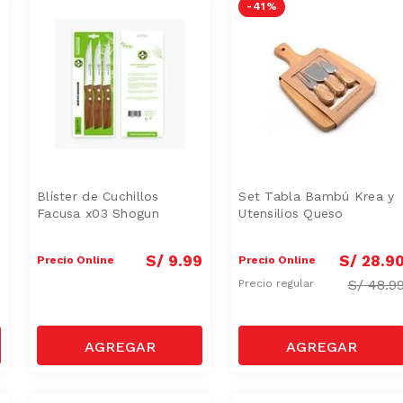
-
41 %
Blíster de Cuchillos
Set Tabla Bambú Krea y
Facusa x03 Shogun
Utensilios Queso
9
S/
9
.
99
S/
28
.
9
Precio Online
Precio Online
S/
48.9
Precio regular