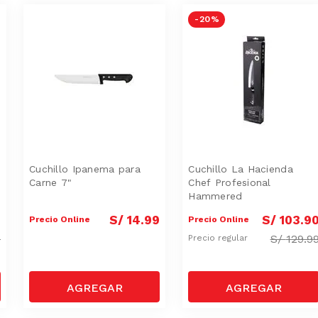
-
20 %
Cuchillo Ipanema para
Cuchillo La Hacienda
Carne 7"
Chef Profesional
Hammered
0
S/
14
.
99
S/
103
.
9
Precio Online
Precio Online
9
S/
129.9
Precio regular