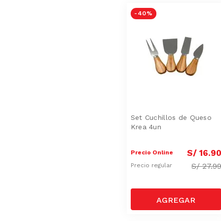
-
40 %
Set Cuchillos de Queso
Krea 4un
S/
16
.
9
Precio Online
S/
27.9
Precio regular