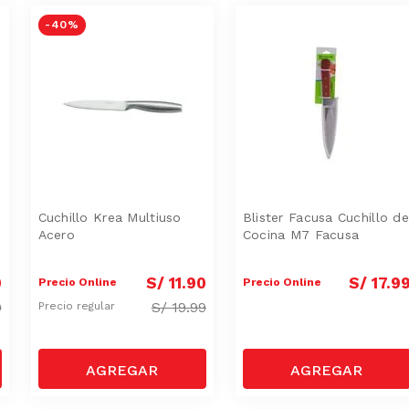
-
40 %
Cuchillo Krea Multiuso
Blister Facusa Cuchillo de
Acero
Cocina M7 Facusa
0
S/
11
.
90
S/
17
.
9
Precio Online
Precio Online
9
S/
19.99
Precio regular