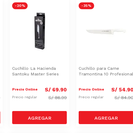
-
20 %
-
35 %
Cuchillo La Hacienda
Cuchillo para Carne
Santoku Master Series
Tramontina 10 Profesiona
0
S/
69
.
90
S/
54
.
9
Precio Online
Precio Online
9
S/
86.99
S/
84.9
Precio regular
Precio regular