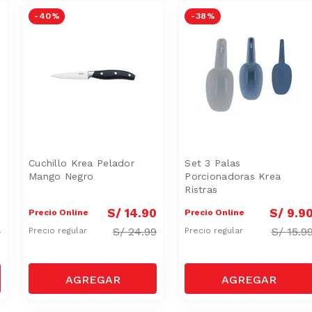
-
40 %
-
38 %
Cuchillo Krea Pelador
Set 3 Palas
Mango Negro
Porcionadoras Krea
Ristras
0
S/
14
.
90
S/
9
.
9
Precio Online
Precio Online
9
S/
24.99
S/
15.9
Precio regular
Precio regular