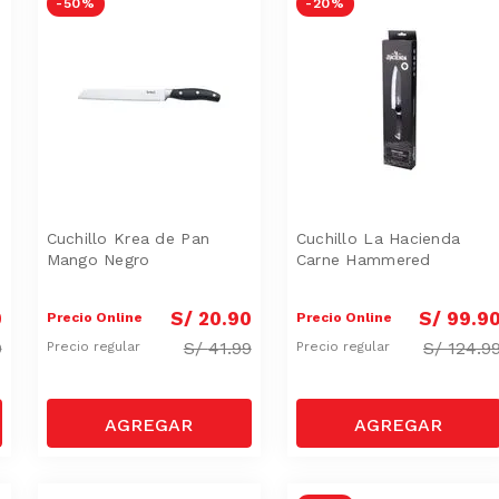
-
50 %
-
20 %
Cuchillo Krea de Pan
Cuchillo La Hacienda
Mango Negro
Carne Hammered
0
S/
20
.
90
S/
99
.
9
Precio Online
Precio Online
9
S/
41.99
S/
124.9
Precio regular
Precio regular