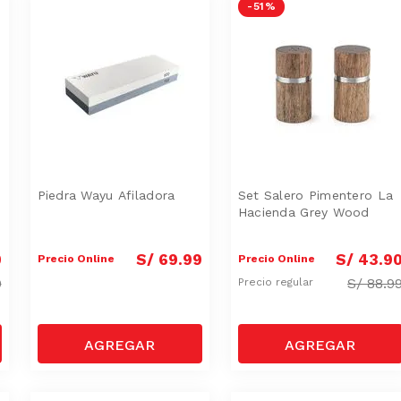
-
51 %
Piedra Wayu Afiladora
Set Salero Pimentero La
Hacienda Grey Wood
0
S/
69
.
99
S/
43
.
9
Precio Online
Precio Online
9
S/
88.9
Precio regular