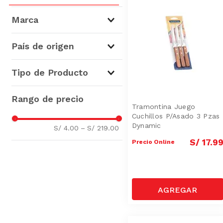
Marca
Krea
(
31
)
País de origen
La Hacienda
(
17
)
Tramontina
(
12
)
Suiza
(
4
)
Tipo de Producto
Press
(
12
)
China
(
3
)
Facusa
(
11
)
Perú
(
1
)
Cuchillos
(
74
)
Wayu
(
8
)
Utensilios de Cocina
(
3
)
Tramontina Juego
Cuchillos P/Asado 3 Pzas
Ilko
(
2
)
Juegos de Cuchillería
(
3
)
Dynamic
S/ 4.00
–
S/ 219.00
Qaya
(
1
)
Tablas
(
1
)
S/
17
.
9
Precio Online
Oyster Factory
(
1
)
Paños de Cocina
(
1
)
Delantales de Cocina
(
1
)
Afiladores de Cuchillos
(
1
)
Accesorios Parrilla
(
1
)