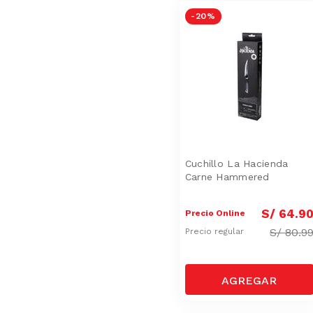
-
20 %
Cuchillo La Hacienda
Carne Hammered
S/
64
.
9
Precio Online
S/
80.9
Precio regular