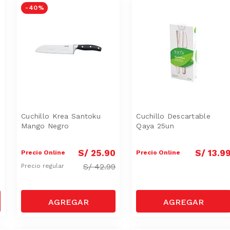
-
40 %
Cuchillo Krea Santoku
Cuchillo Descartable
Mango Negro
Qaya 25un
9
S/
25
.
90
S/
13
.
9
Precio Online
Precio Online
S/
42.99
Precio regular