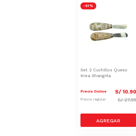
-
61 %
Set 2 Cuchillos Queso
Krea Shangrila
S/
10
.
9
Precio Online
S/
27.9
Precio regular