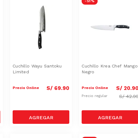
-
51 %
Cuchillo Wayu Santoku
Cuchillo Krea Chef Mango
Limited
Negro
9
S/
69
.
90
S/
20
.
9
Precio Online
Precio Online
S/
42.9
Precio regular