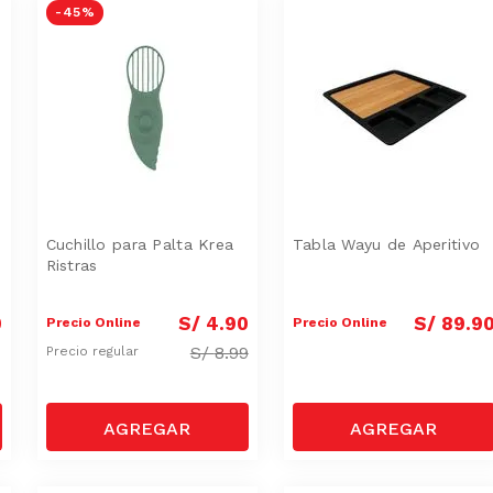
-
45 %
Cuchillo para Palta Krea
Tabla Wayu de Aperitivo
Ristras
0
S/
4
.
90
S/
89
.
9
Precio Online
Precio Online
S/
8.99
Precio regular