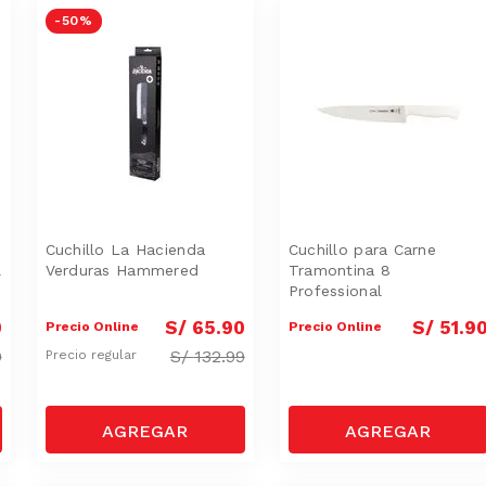
-
50 %
Cuchillo La Hacienda
Cuchillo para Carne
l
Verduras Hammered
Tramontina 8
Professional
0
S/
65
.
90
S/
51
.
9
Precio Online
Precio Online
0
S/
132.99
Precio regular