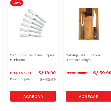
-
39 %
Set Cuchillos Krea Piqueo
Carving Set + Tabla
6 Piezas
Bamboo Wayu
0
S/
18
.
90
S/
59
.
9
Precio Online
Precio Online
S/
30.99
Precio regular