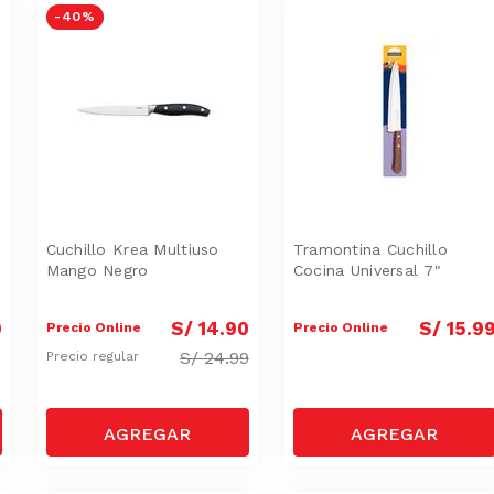
-
40 %
Cuchillo Krea Multiuso
Tramontina Cuchillo
Mango Negro
Cocina Universal 7"
9
S/
14
.
90
S/
15
.
9
Precio Online
Precio Online
S/
24.99
Precio regular