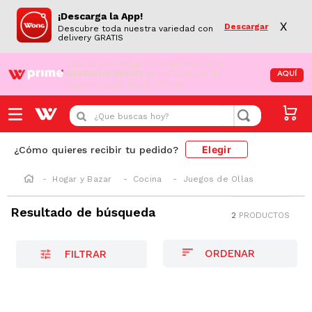
¡Descarga la App!
X
Descargar
Descubre toda nuestra variedad con
delivery GRATIS
¡Aún no eres Wong Prime!
Aprovecha el
DESPACHO GRATIS
en tus compras de
AQUÍ
supermercado desde S/79.90
¿Que buscas hoy?
Elegir
¿Cómo quieres recibir tu pedido?
Hogar y Bazar
Cocina
Juegos de Ollas
Resultado de búsqueda
2
PRODUCTOS
FILTRAR