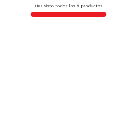
Cacerola Ilko Granito Navy 18cm
S/
79
.
90
Olla Ilko Granito Navy 24cm
S/
119
.
90
Has visto todos los
2
productos