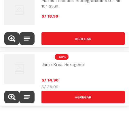
Platos Tendidos Biodegradables U-Thil
10" 25un
S/
18
.
99
-
60 %
Jarro Krea Hexagonal
S/
14
.
90
S/
36.99