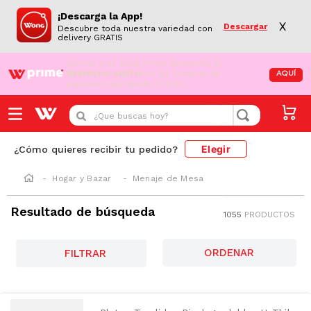
¡Descarga la App!
X
Descargar
Descubre toda nuestra variedad con
delivery GRATIS
¡Aún no eres Wong Prime!
Aprovecha el
DESPACHO GRATIS
en tus compras de
AQUÍ
supermercado desde S/79.90
¿Que buscas hoy?
Elegir
¿Cómo quieres recibir tu pedido?
Hogar y Bazar
Menaje de Mesa
Resultado de búsqueda
1055
PRODUCTOS
FILTRAR