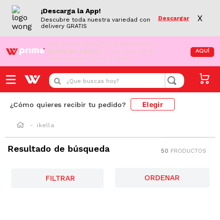
¡Descarga la App!
X
Descargar
Descubre toda nuestra variedad con
delivery GRATIS
¡Aún no eres Wong Prime!
Aprovecha el
DESPACHO GRATIS
en tus compras de
AQUÍ
supermercado desde S/79.90
¿Que buscas hoy?
Elegir
¿Cómo quieres recibir tu pedido?
ikella
Resultado de búsqueda
50
PRODUCTOS
FILTRAR
-
23 %