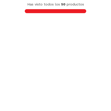
Sixpack x2 Cerveza Stella Artois Botella
330ml
S/
46
.
90
S/
61.00
-
22 %
Sixpack Cerveza Stella Artois Botella
330ml
S/
23
.
70
S/
30.50