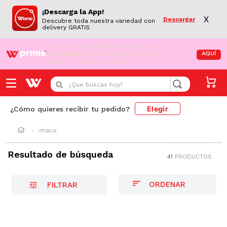
¡Descarga la App!
X
Descargar
Descubre toda nuestra variedad con
delivery GRATIS
¡Aún no eres Wong Prime!
Aprovecha el
DESPACHO GRATIS
en tus compras de
AQUÍ
supermercado desde S/79.90
¿Que buscas hoy?
Elegir
¿Cómo quieres recibir tu pedido?
imaco
Resultado de búsqueda
41
PRODUCTOS
FILTRAR
-
36 %