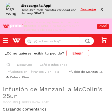
¡Descarga la App!
X
Descargar
Descubre toda nuestra variedad con
delivery GRATIS
¡Aún no eres Wong Prime!
Aprovecha el
DESPACHO GRATIS
en tus compras de
AQUÍ
supermercado desde S/79.90
¿Que buscas hoy?
Elegir
¿Cómo quieres recibir tu pedido?
Desayuno
Café e Infusiones
Infusiones en Filtrantes y en Hoja
Infusión de Manzanilla
McColin's 25un
Infusión de Manzanilla McColin's
25un
MCCOLINS
REFERENCIA
:
4647
Cargando comentarios...